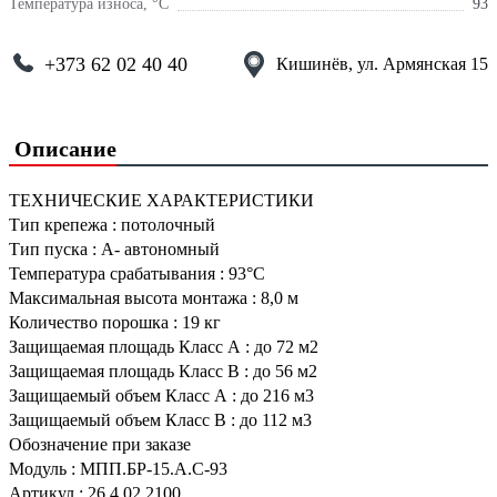
Температура износа, °С
93
+373 62 02 40 40
Кишинёв, ул. Армянская 15
Описание
ТЕХНИЧЕСКИЕ ХАРАКТЕРИСТИКИ
Тип крепежа
:
потолочный
Тип пуска
:
А- автономный
Температура срабатывания
:
93°С
Максимальная высота монтажа
:
8,0 м
Количество порошка
:
19 кг
Защищаемая площадь Класс А
:
до 72 м2
Защищаемая площадь Класс В
:
до 56 м2
Защищаемый объем Класс А
:
до 216 м3
Защищаемый объем Класс В
:
до 112 м3
Обозначение при заказе
Модуль
:
МПП.БР-15.А.С-93
Артикул
:
26.4.02.2100