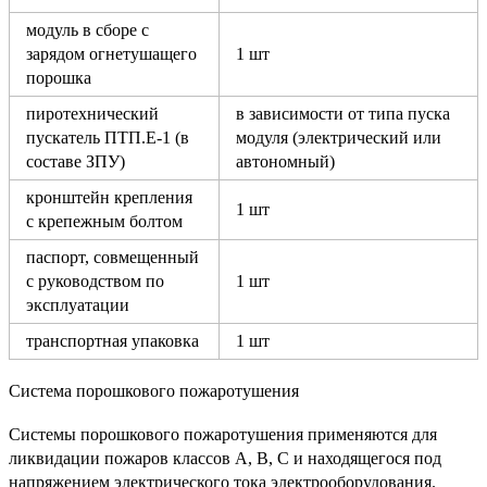
модуль в сборе с
зарядом огнетушащего
1 шт
порошка
пиротехнический
в зависимости от типа пуска
пускатель ПТП.Е-1 (в
модуля (электрический или
составе ЗПУ)
автономный)
кронштейн крепления
1 шт
с крепежным болтом
паспорт, совмещенный
с руководством по
1 шт
эксплуатации
транспортная упаковка
1 шт
Система порошкового пожаротушения
Системы порошкового пожаротушения применяются для
ликвидации пожаров классов А, В, С и находящегося под
напряжением электрического тока электрооборудования.