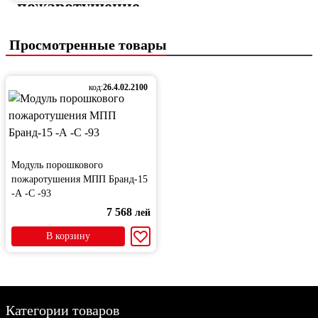
Просмотренные товары
код:
26.4.02.2100
Модуль порошкового
пожаротушения МПП Бранд-15
-А -С -93
7 568
лей
В корзину
Категории товаров