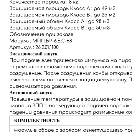
Количество порошка
:
8 кг
Защищаемая площадь Класс А
:
до 49 м2
Защищаемая площадь Класс В
:
до 25 м2
Защищаемый объем Класс А
:
до 98 м3
Защищаемый объем Класс В
:
до 50 м3
Обозначение при заказе
Модуль
:
МПП.БР-6.Е.С-68
Артикул
:
26.2.01.1100
Электрический запуск
При подаче электрического импульса на пиро
перемещают толкатель пиротехнического пус
разрушение.
После разрушения колбы открыв
вытеснителя подается в защищаемую зону.
П
сигнализатора давления.
Автономный запуск
Повышение температуры в защищаемом помещ
клапана ЗПП с последующей подачей порошка
падении давления происходит размыкание ко
КОМПЛЕКТНОСТЬ
модуль в сборе с зарядом огнетушащего п