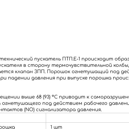
технический пускатель ПТП.Е-1 происходит образ
кателя в сторону термочувствительной колбы, 
ается клапан ЗПП.
Порошок огнетушащий под дей
ри падении давления при выпуске порошка прои
ении выше 68 (93) °С приводит к саморазруше
 огнетушащего под действием рабочего давлени
нтактов (NO) сигнализатора давления.
орошка
1 шт