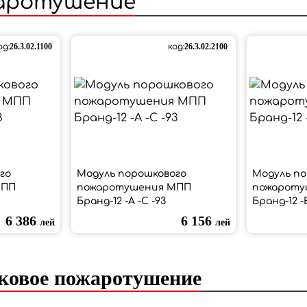
аротушение
од:
26.3.02.1100
код:
26.3.02.2100
го
Модуль порошкового
Модуль по
МПП
пожаротушения МПП
пожароту
Бранд-12 -А -С -93
Бранд-12 -
6 386
6 156
лей
лей
ковое пожаротушение