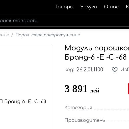
Товары
Услуги
О нас
ение
/
Порошковое пожаротушение
Модуль порошко
Бранд-6 -Е -С -68
26.2.01.1100
код:
Из
3 891
лей
Категория
Производитель