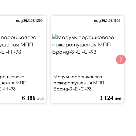
код:
26.3.02.1200
код:
26.1.02.1100
рошкового
Модуль порошкового
М
шения МПП
пожаротушения МПП
п
Е -Н -93
Бранд-3 -Е -С -93
Бр
6 386
3 124
лей
лей