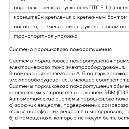
пиротехнический пускатель ПТП.Е-1 (в сост
кронштейн крепления с крепежным болтом
паспорт, совмещенный с руководством по 
транспортная упаковка
Система порошкового пожаротушения
Системы порошкового пожаротушения применя
электрического тока электрооборудования.
В помещениях категорий А, Б по взрывопожа
электрооборудование, имеющее соответств
Системы порошкового пожаротушения обыч
контактных устройств и наличием ЭВМ (ПЭВМ
Автоматические системы порошкового пож
а) горючих веществ, подверженных самовозго
также пирофорных веществ и материалов, по
б) в помещениях, которые не могут быть ос