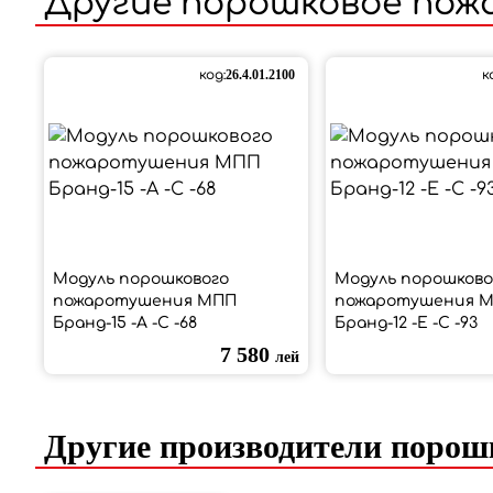
Другие
порошковое пож
код:
26.4.01.2100
к
Модуль порошкового
Модуль порошково
пожаротушения МПП
пожаротушения 
Бранд-15 -А -С -68
Бранд-12 -Е -С -93
7 580
лей
Другие производители порош