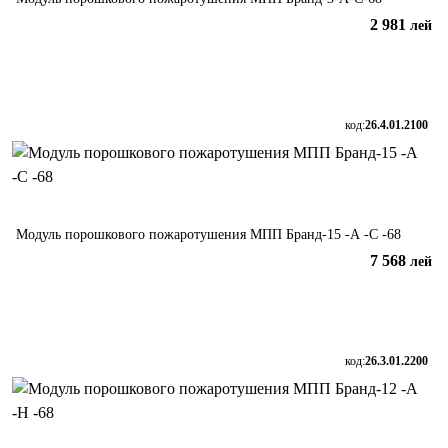
2 981
лей
В корзину
код:
26.4.01.2100
Модуль порошкового пожаротушения МПП Бранд-15 -А -С -68
7 568
лей
В корзину
код:
26.3.01.2200