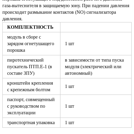
газа-вытеснителя в защищаемую зону.
При падении давления
происходит размыкание контактов (NO) сигнализатора
давления.
КОМПЛЕКТНОСТЬ
модуль в сборе с
зарядом огнетушащего
1 шт
порошка
пиротехнический
в зависимости от типа пуска
пускатель ПТП.Е-1 (в
модуля (электрический или
составе ЗПУ)
автономный)
кронштейн крепления
1 шт
с крепежным болтом
паспорт, совмещенный
с руководством по
1 шт
эксплуатации
транспортная упаковка
1 шт