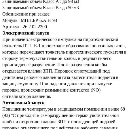
Защищаемый объем Класс А
:
до 98 м3
Защищаемый объем Класс В
:
до 50 м3
Обозначение при заказе
Модуль
:
МПП.БР-6.А.Н-93
Артикул
:
26.2.02.2200
Электрический запуск
При подаче электрического импульса на пиротехнический
пускатель ПТП.Е-1 происходит образование пороховых газов,
которые перемещают толкатель пиротехнического пускателя в
сторону термочувствительной колбы, в результате чего
происходит ее разрушение.
После разрушения колбы
открывается клапан ЗПП.
Порошок огнетушащий под
действием рабочего давления газа-вытеснителя подается в
защищаемую зону.
При падении давления при выпуске
порошка происходит размыкание контактов (NO)
сигнализатора давления.
Автономный запуск
Повышение температуры в защищаемом помещении выше 68
(93) °С приводит к саморазрушению термочувствительной
колбы и открытию клапана ЗПП с последующей подачей
порошка огнетушащего под действием рабочего давления