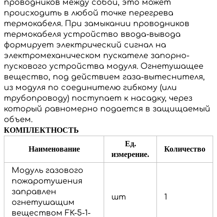
проводников между собой, это может
происходить в любой точке перегрева
термокабеля.
При замыкании проводников
термокабеля устройство ввода-вывода
формирует электрический сигнал на
электромеханическом пускателе запорно-
пускового устройства модуля.
Огнетушащее
вещество, под действием газа-вытеснителя,
из модуля по соединителю гибкому (или
трубопроводу) поступает к насадку, через
который равномерно подается в защищаемый
объем.
КОМПЛЕКТНОСТЬ
Ед.
Наименование
Количество
измерение.
Модуль газового
пожаротушения
заправлен
шт
1
огнетушащим
веществом FK-5-1-