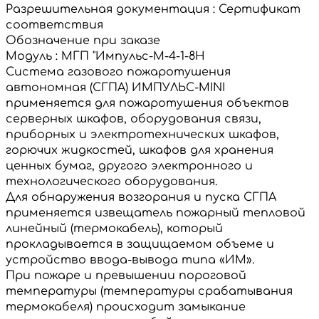
Разрешительная документация
:
Сертификат
соответствия
Обозначение при заказе
Модуль
:
МГП "Импульс-М-4-1-8Н
Система газового пожаротушения
автономная (СГПА) ИМПУЛЬС-MINI
применяется для пожаротушения объектов
серверных шкафов, оборудования связи,
приборных и электротехнических шкафов,
горючих жидкостей, шкафов для хранения
ценных бумаг, другого электронного и
технологического оборудования.
Для обнаружения возгорания и пуска СГПА
применяется извещатель пожарный тепловой
линейный (термокабель), который
прокладывается в защищаемом объеме и
устройство ввода-вывода типа «ИМ».
При пожаре и превышении пороговой
температуры (температуры срабатывания
термокабеля) происходит замыкание