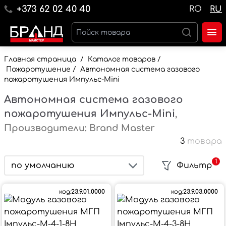
+373 62 02 40 40
RO
RU
Главная страница
/
Каталог товаров
/
Пожаротушение
/
Автономная система газового
пожаротушения Импульс-Mini
Автономная система газового
пожаротушения Импульс-Mini
,
Производители: Brand Master
3
товара
1
по умолчанию
Фильтр
код:
23.9.01.0000
код:
23.9.03.0000