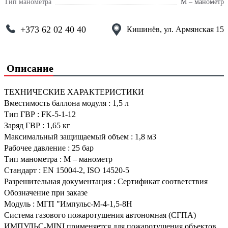
Тип манометра
М – манометр
+373 62 02 40 40
Кишинёв, ул. Армянская 15
Описание
ТЕХНИЧЕСКИЕ ХАРАКТЕРИСТИКИ
Вместимость баллона модуля
:
1,5 л
Тип ГВР
:
FK-5-1-12
Заряд ГВР
:
1,65 кг
Максимальный защищаемый объем
:
1,8 м3
Рабочее давление
:
25 бар
Тип манометра
:
М – манометр
Стандарт
:
EN 15004-2, ISO 14520-5
Разрешительная документация
:
Сертификат соответствия
Обозначение при заказе
Модуль
:
МГП "Импульс-М-4-1,5-8Н
Система газового пожаротушения автономная (СГПА)
ИМПУЛЬС-MINI применяется для пожаротушения объектов