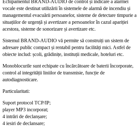
Echipamentul BRAND-AUDIO de control și indicare a alarmei
vocale este destinat utilizării în sistemele de alarmă de incendiu și
managementul evacuării persoanelor, sisteme de detectare timpurie a
situațiilor de urgență și avertizare a persoanelor în cazul apariției
acestora, sisteme de sonorizare și avertizare etc.
Sistemul BRAND-AUDIO vă permite să construiți un sistem de
adresare public compact și rentabil pentru facilități mici. Astfel de
obiecte includ: școli, grădinițe, instituții medicale, hoteluri etc.
Monoblocurile sunt echipate cu încărcătoare de baterii încorporate,
control al integrității liniilor de transmisie, funcție de
autodiagnosticare.
Particularitati:
Suport protocol TCP/IP;
player MP3 incorporat;
4 intrări de declanșare;
4 iesiri de declansare;