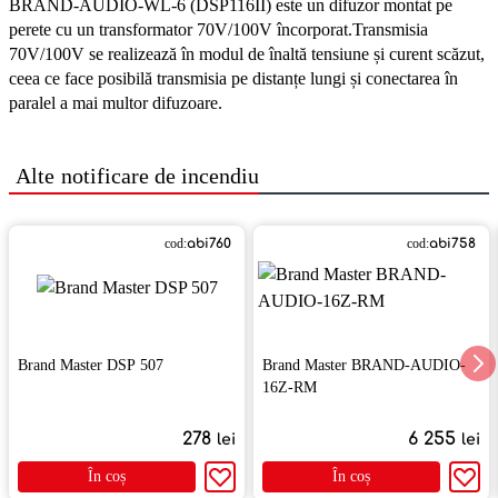
BRAND-AUDIO-WL-6 (DSP116II) este un difuzor montat pe
perete cu un transformator 70V/100V încorporat.Transmisia
70V/100V se realizează în modul de înaltă tensiune și curent scăzut,
ceea ce face posibilă transmisia pe distanțe lungi și conectarea în
paralel a mai multor difuzoare.
Alte
notificare de incendiu
cod:
abi760
cod:
abi758
Brand Master DSP 507
Brand Master BRAND-AUDIO-
16Z-RM
278
6 255
lei
lei
În coș
În coș