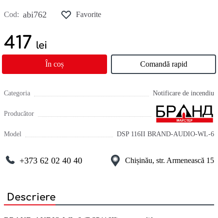
abi762
Cod:
Favorite
417
lei
În coș
Comandă rapid
Categoria
Notificare de incendiu
Producător
Model
DSP 116II BRAND-AUDIO-WL-6
+373 62 02 40 40
Chișinău, str. Armenească 15
Descriere