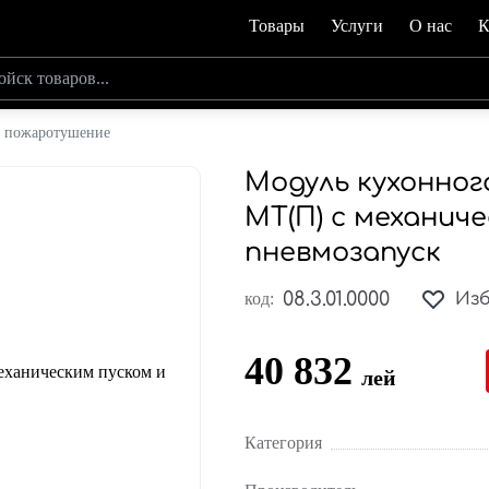
Товары
Услуги
О нас
К
е пожаротушение
Модуль кухонног
МТ(П) с механич
пневмозапуск
08.3.01.0000
код:
Из
40 832
лей
Категория