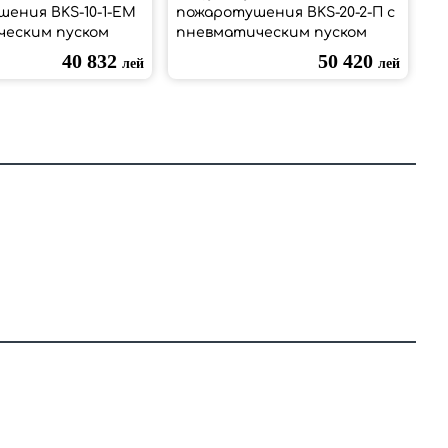
ения BKS-10-1-ЕМ
пожаротушения BKS-20-2-П с
п
ческим пуском
пневматическим пуском
М
п
40 832
50 420
лей
лей
п