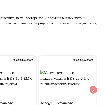
щепита, кафе, ресторанов и промышленных кухонь.
 плиты, мангалы, сковороды с механизмом опрокидывания,
код:
08.2.01.0000
код:
08.5.02.0000
хонного
Модуль кухонного
М