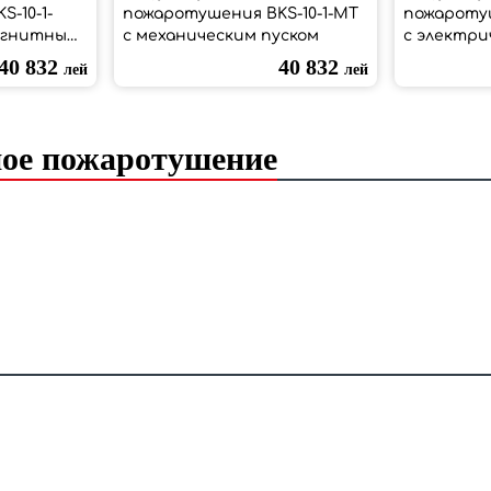
-10-1-
пожаротушения BKS-10-1-МТ
пожаротуш
агнитным
с механическим пуском
с электри
под
40 832
40 832
лей
лей
ное пожаротушение