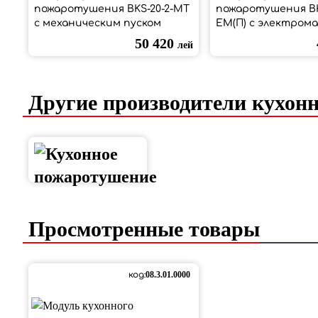
пожаротушения BKS-20-2-МТ
пожаротушения BKS
с механическим пуском
ЕМ(П) с электром
пуском и выходом 
50 420
лей
пневмозапуск
Другие производители кухон
Просмотренные товары
код:
08.3.01.0000