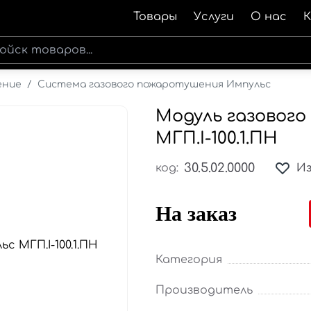
Товары
Услуги
О нас
ение
/
Система газового пожаротушения Импульс
Модуль газовог
МГП.І-100.1.ПН
30.5.02.0000
код:
И
На заказ
Категория
Производитель