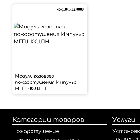
код:
30.5.02.0000
Модуль газового
пожаротушения Импульс
МГП.І-100.1.ПН
Категории товаров
Услуги
Пожаротушение
Установк
сигнализ
Пожарная сигнализация