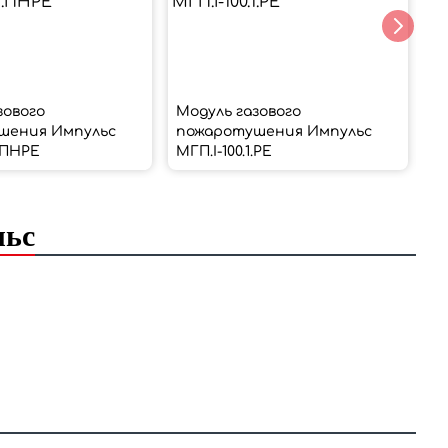
зового
Модуль газового
М
шения Импульс
пожаротушения Импульс
п
1.ПНРЕ
МГП.І-100.1.РЕ
МГ
льс