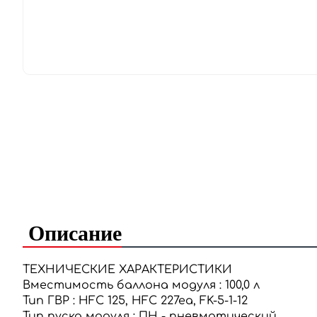
Описание
ТЕХНИЧЕСКИЕ ХАРАКТЕРИСТИКИ
Вместимость баллона модуля
:
100,0 л
Тип ГВР
:
HFC 125, HFC 227ea, FK-5-1-12
Тип пуска модуля
:
ПН - пневматический