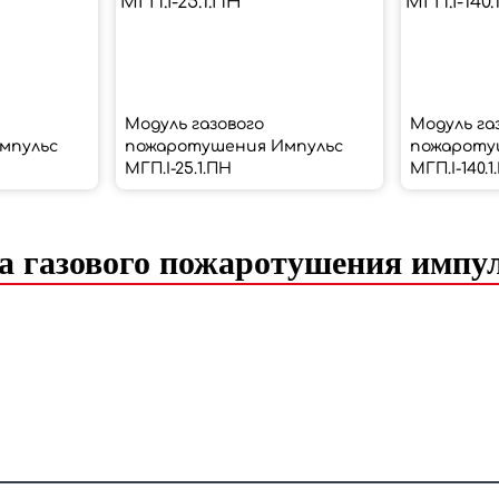
Модуль газового
Модуль га
мпульс
пожаротушения Импульс
пожароту
МГП.І-25.1.ПН
МГП.І-140.
а газового пожаротушения импу