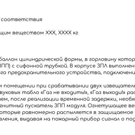
 соответствия
ащим веществом ХХХ, ХХХХ кг
аллон цилиндрической формы, в горловину котор
ЗПП) с сифонной трубкой.
В корпусе ЗПЛ выполне
о предохранительного устройства, подключения
ом помещении при срабатывании двух извещателе
ковых табло «Газ не входить!», «Газ выходи!»
ра
ем, после реализации временной задержки, необ
гнитный пускатель ЗПП модуля.
Огнетушащее вещ
 которые равномерно распыляется в защищаемое
ления, выдавая на пожарный прибор сигнал о по