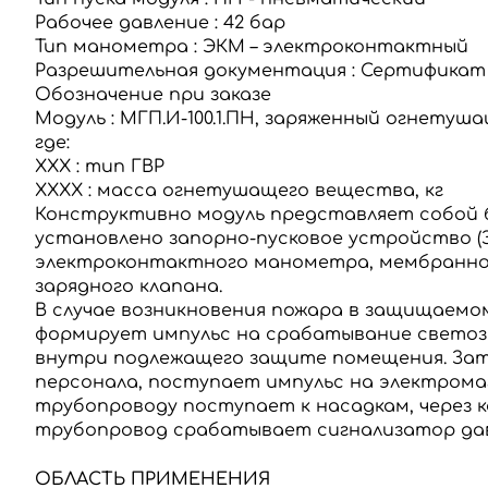
Рабочее давление
:
42 бар
Тип манометра
:
ЭКМ – электроконтактный
Разрешительная документация
:
Сертификат
Обозначение при заказе
Модуль
:
МГП.И-100.1.ПН, заряженный огнетуш
где:
ХХХ
:
тип ГВР
ХХХХ
:
масса огнетушащего вещества, кг
Конструктивно модуль представляет собой б
установлено запорно-пусковое устройство (
электроконтактного манометра, мембранног
зарядного клапана.
В случае возникновения пожара в защищаем
формирует импульс на срабатывание светозву
внутри подлежащего защите помещения.
Зат
персонала, поступает импульс на электрома
трубопроводу поступает к насадкам, через
трубопровод срабатывает сигнализатор дав
ОБЛАСТЬ ПРИМЕНЕНИЯ