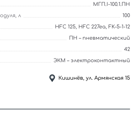
МГП.І-100.1.ПН
дуля, л
100
HFC 125, HFC 227ea, FK-5-1-12
ПН – пневматический
42
ЭКМ – электроконтактный
Кишинёв, ул. Армянская 15