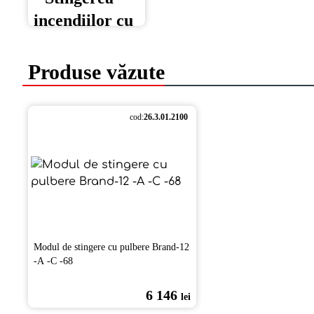
Produse văzute
cod:
26.3.01.2100
Modul de stingere cu pulbere Brand-12
-А -С -68
6 146
lei