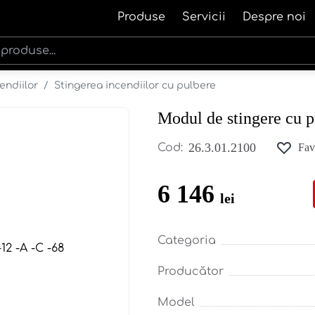
Produse
Servicii
Despre noi
endiilor
/
Stingerea incendiilor cu pulbere
Modul de stingere cu 
26.3.01.2100
Cod:
Fav
6 146
lei
Categoria
Producător
Model