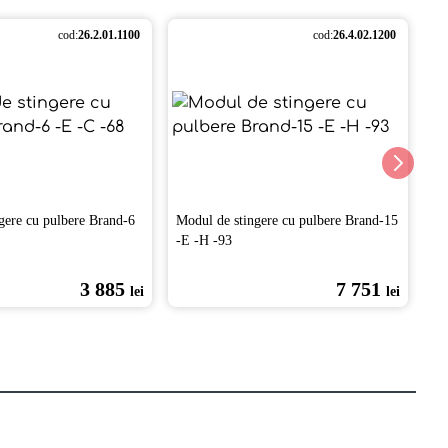
cod:
26.2.01.1100
cod:
26.4.02.1200
gere cu pulbere Brand-6
Modul de stingere cu pulbere Brand-15
Mo
-Е -Н -93
-Е
3 885
7 751
lei
lei