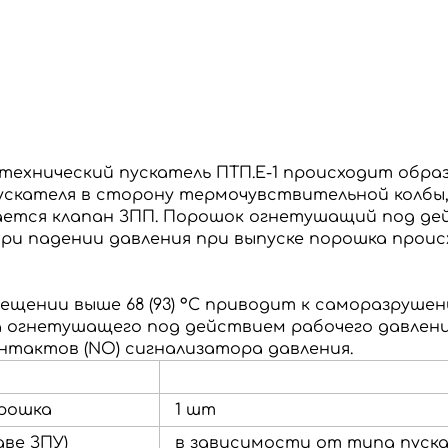
технический пускатель ПТП.Е-1 происходит образ
кателя в сторону термочувствительной колбы, 
ается клапан ЗПП.
Порошок огнетушащий под дей
ри падении давления при выпуске порошка прои
ении выше 68 (93) °С приводит к саморазруше
 огнетушащего под действием рабочего давлени
нтактов (NO) сигнализатора давления.
орошка
1 шт
аве ЗПУ)
в зависимости от типа пуска