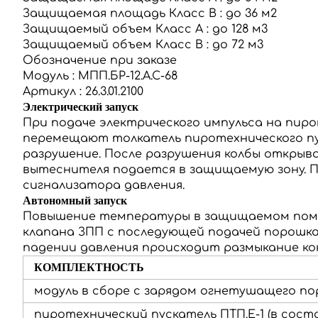
Защищаемая площадь Класс В
:
до 36 м2
Защищаемый объем Класс А
:
до 128 м3
Защищаемый объем Класс В
:
до 72 м3
Обозначение при заказе
Модуль
:
МПП.БР-12.А.С-68
Артикул
:
26.3.01.2100
Электрический запуск
При подаче электрического импульса на пиро
перемещают толкатель пиротехнического пус
разрушение.
После разрушения колбы открыв
вытеснителя подается в защищаемую зону.
П
сигнализатора давления.
Автономный запуск
Повышение температуры в защищаемом помещ
клапана ЗПП с последующей подачей порошка
падении давления происходит размыкание ко
КОМПЛЕКТНОСТЬ
модуль в сборе с зарядом огнетушащего п
пиротехнический пускатель ПТП.Е-1 (в сост