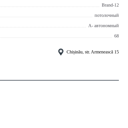
Brand-12
потолочный
А- автономный
68
Chișinău, str. Armenească 15