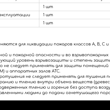
1 шт
эксплуатации
1 шт
1 шт
ются для ликвидации пожаров классов А, В, С и
рной и пожарной опасности и во взрывопожарных
ующий уровень взрывозащиты и степень защиты
но
не следует применять
для защиты помещений 
) и аппаратных залов АТС.
аротушения
не следует применять
для тушения п
ранию и тлению внутри объема веществ (древесные
дверженных тлению и горение без доступа возду
тавленными людьми до подачи огнетушащего пор