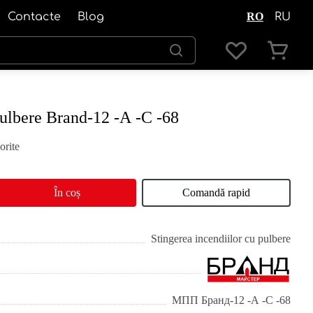
Contacte
Blog
RO
RU
pulbere Brand-12 -А -С -68
orite
În coș
Comandă rapid
Stingerea incendiilor cu pulbere
МПП Бранд-12 -А -С -68