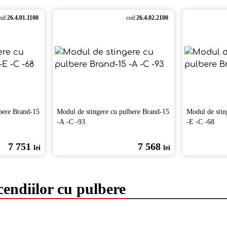
od:
26.4.01.1100
cod:
26.4.02.2100
bere Brand-15
Modul de stingere cu pulbere Brand-15
Modul de stin
-А -С -93
-Е -С -68
7 751
7 568
lei
lei
cendiilor cu pulbere