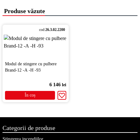
Produse văzute
cod:
26.3.02.2200
Modul de stingere cu pulbere
Brand-12 -А -Н -93
6 146
lei
În coș
Categorii de produse
Stingerea incendiilor