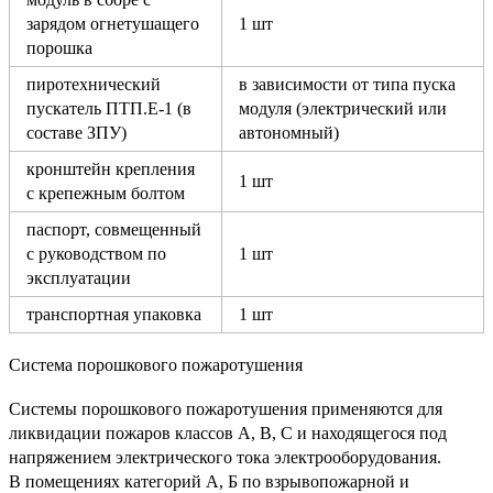
зарядом огнетушащего
1 шт
порошка
пиротехнический
в зависимости от типа пуска
пускатель ПТП.Е-1 (в
модуля (электрический или
составе ЗПУ)
автономный)
кронштейн крепления
1 шт
с крепежным болтом
паспорт, совмещенный
с руководством по
1 шт
эксплуатации
транспортная упаковка
1 шт
Система порошкового пожаротушения
Системы порошкового пожаротушения применяются для
ликвидации пожаров классов А, В, С и находящегося под
напряжением электрического тока электрооборудования.
В помещениях категорий А, Б по взрывопожарной и