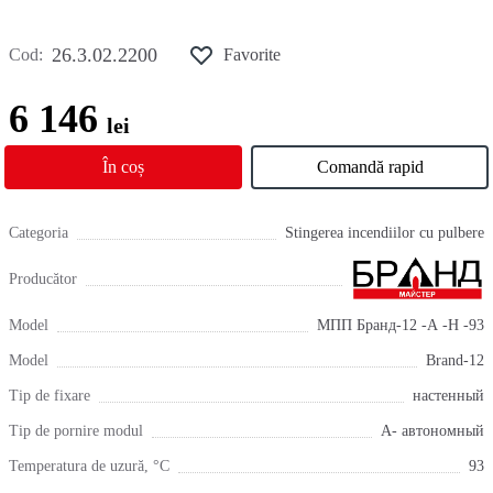
26.3.02.2200
Cod:
Favorite
6 146
lei
În coș
Comandă rapid
Categoria
Stingerea incendiilor cu pulbere
Producător
Model
МПП Бранд-12 -А -Н -93
Model
Brand-12
Tip de fixare
настенный
Tip de pornire modul
А- автономный
Temperatura de uzură, °С
93