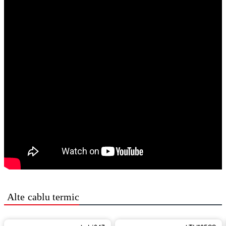
Alte
cablu termic