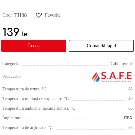
ТH88
Cod:
Favorite
139
lei
În coș
Comandă rapid
Categoria
Cablu termic
Producător
Temperatura de uzură, °С
88
Temperatura minimă de exploatare, °С
-40
Temperatura ambiantă maximă admisă, °С
65
Împletitura
ПВХ
Temperatura de acționare, °С
88