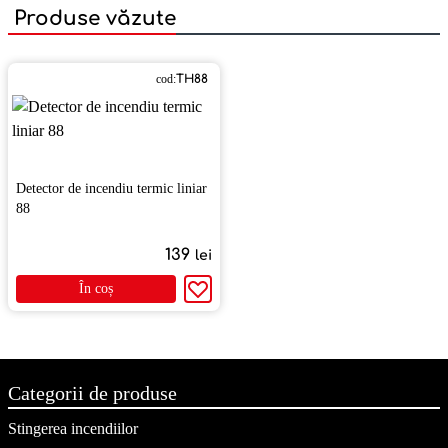
Produse văzute
cod:
ТH88
Detector de incendiu termic liniar
88
139
lei
În coș
Categorii de produse
Stingerea incendiilor