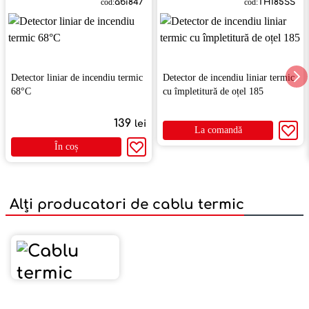
cod:
abi847
cod:
ТH185SS
Detector liniar de incendiu termic
Detector de incendiu liniar termic
68°С
cu împletitură de oțel 185
139
lei
La comandă
În coș
Alți producatori de cablu termic