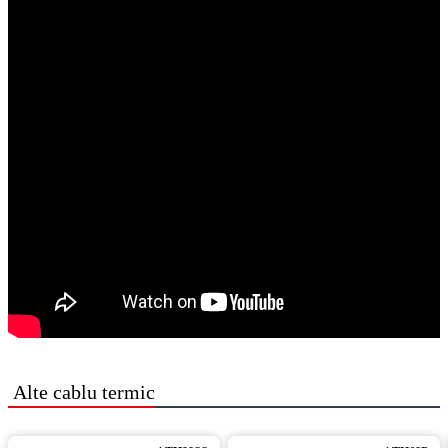
Alte
cablu termic