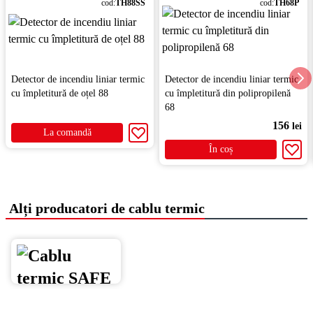
cod:
ТH88SS
cod:
ТH68P
Detector de incendiu liniar termic
Detector de incendiu liniar termic
cu împletitură de oțel 88
cu împletitură din polipropilenă
68
156
lei
La comandă
În coș
Alți producatori de cablu termic