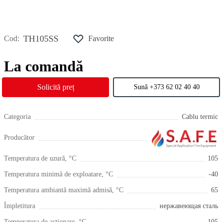
ТH105SS
Cod:
Favorite
La comandă
Solicită preț
Sună +373 62 02 40 40
Categoria
Cablu termic
Producător
Temperatura de uzură, °С
105
Temperatura minimă de exploatare, °С
-40
Temperatura ambiantă maximă admisă, °С
65
Împletitura
нержавеющая сталь
Temperatura de acționare, °С
105