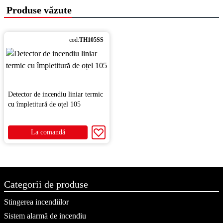
Produse văzute
cod:
ТH105SS
Detector de incendiu liniar termic
cu împletitură de oțel 105
La comandă
Categorii de produse
Stingerea incendiilor
Sistem alarmă de incendiu