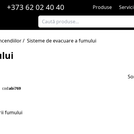
+373 62 02 40 40
Produse
Servici
Categorii
ncendiilor
/
Sisteme de evacuare a fumului
lui
So
cod:
abi769