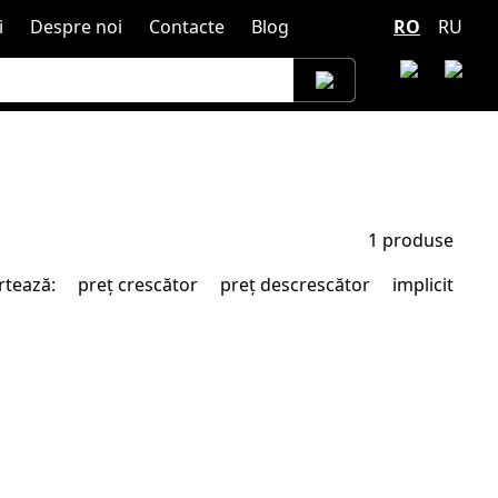
i
Despre noi
Contacte
Blog
RO
RU
1
produse
rtează:
preț crescător
preț descrescător
implicit