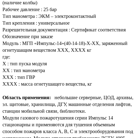
(наличие колбы)
Рабочее давление
:
25 бар
Тип манометра
:
ЭКМ – электроконтактный
Тип крепления
:
универсальное
Разрешительная документация
:
Сертификат соответствия
Обозначение при заказе
Модуль
:
МГП «Импульс-14»(40-14-18)-Х-ХХ, заряженный
огнетушащим веществом ХХХ, ХХХХ кг
где:
Х
:
тип пуска модуля
ХХ
:
тип манометра
ХХХ
:
тип ГВР
ХХХХ
:
масса огнетушащего вещества, кг
Область применения:
небольшие серверные, ЦОД, архивы,
эл.
щитовые, хранилища, ДГУ, машинные отделения лифтов,
станции мобильной связи, библиотеки.
Модули газового пожаротушения серии Импульс 14
стационарны и применяются для тушения объемным
способом пожаров класса A, B, C и электрооборудования под