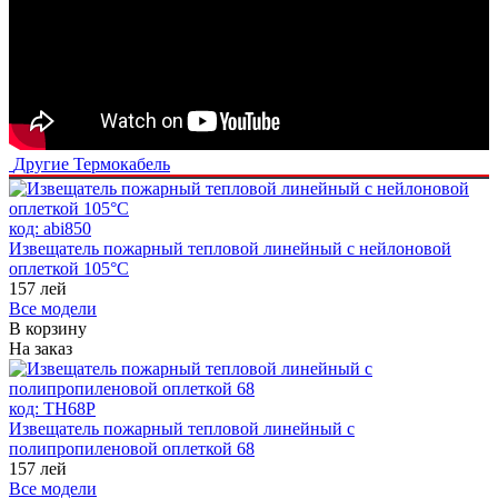
Другие
Термокабель
код:
abi850
Извещатель пожарный тепловой линейный с нейлоновой
оплеткой 105°С
157
лей
Все модели
В корзину
На заказ
код:
ТH68P
Извещатель пожарный тепловой линейный с
полипропиленовой оплеткой 68
157
лей
Все модели