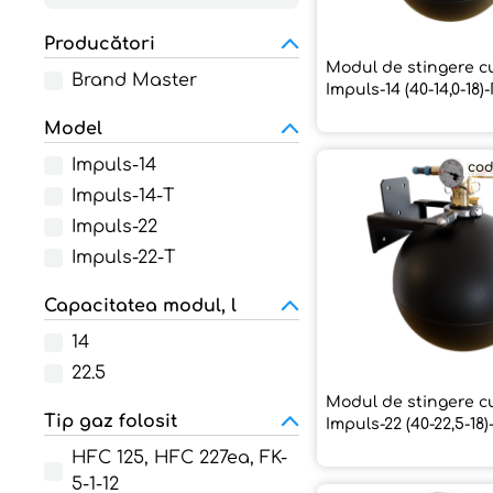
Producători
Modul de stingere c
Brand Master
Impuls-14 (40-14,0-18
Model
Impuls-14
cod
Impuls-14-Т
Impuls-22
Impuls-22-Т
Capacitatea modul, l
14
22.5
Modul de stingere c
Tip gaz folosit
Impuls-22 (40-22,5-1
HFC 125, HFC 227ea, FK-
5-1-12