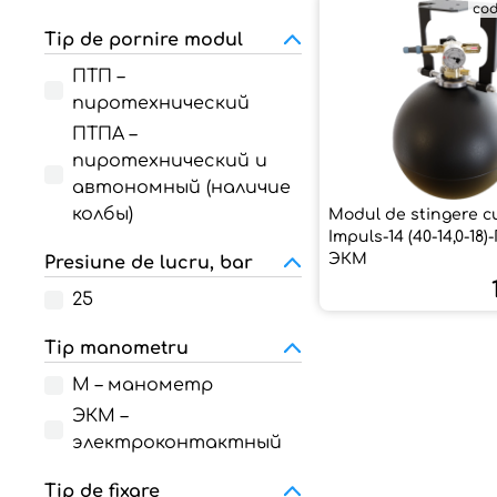
cod
Tip de pornire modul
ПТП –
пиротехнический
ПТПА –
пиротехнический и
автономный (наличие
колбы)
Modul de stingere c
Impuls-14 (40-14,0-18
ЭКМ
Presiune de lucru, bar
25
Tip manometru
М – манометр
ЭКМ –
электроконтактный
Tip de fixare