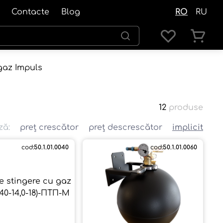
Contacte
Blog
RO
RU
gaz Impuls
12
produse
ză:
preț crescător
preț descrescător
implicit
cod:
50.1.01.0040
cod:
50.1.01.0060