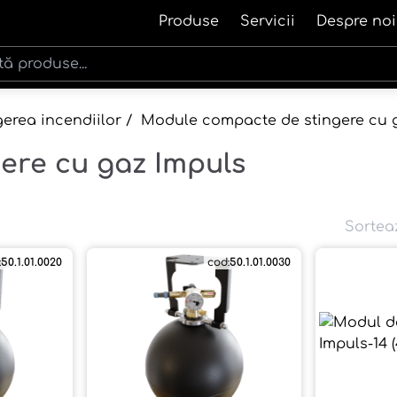
Produse
Servicii
Despre noi
gerea incendiilor
/
Module compacte de stingere cu 
ere cu gaz Impuls
Sortea
:
50.1.01.0020
cod:
50.1.01.0030